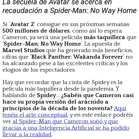
La secuela de Avatar se acerca en
recaudación a Spider-Man: No Way Home
Si ‘
Avatar 2
‘ consigue en sus próximas semanas
500 millones de dólares
, como así lo espera
Cameron, ya será una película
más taquillera
que
‘
Spider-Man: No Way Home
‘. La apuesta de
Marvel Studios
que ha generado más beneficios,
cifras que ‘
Black Panther: Wakanda Forever
‘ no
ha alcanzado pese a las excelentes críticas y los
elogios de los espectadores.
Hay que recordar que la cinta de Spidey es la
película más taquillera desde la pandemia. Y
hablando de
Spidey
…
¿Sabéis que Cameron casi
hace su propia versión del arácnido a
principios de la década de los noventa?
Aquí
tenéis el arte conceptual
, y en este enlace podréis
ver
al Spider-Man que Cameron soñó y que
gracias a una Inteligencia Artificial se ha podido
llevar a la realidad
.