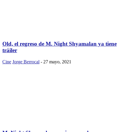
Old, el regreso de M. Night Shyamalan ya tiene
tráiler
Cine
Jorge Berrocal
-
27 mayo, 2021