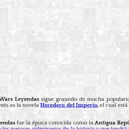
 Wars Leyendas
sigue gozando de mucha populari
sto es la novela
Heredero del Imperio
,
el cual está
yendas
fue la época conocida como la
Antigua Rep
 los mejores videojuegos de la historia y que tendr