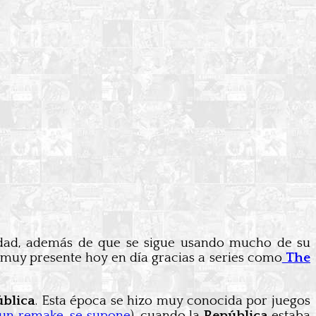
dad, además de que se sigue usando mucho de su
 muy presente hoy en día gracias a series como
The
ública
. Esta época se hizo muy conocida por juegos
á un remake, se supone
), cuando la
República
estaba