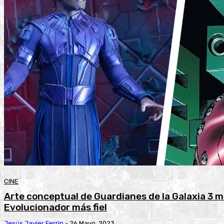
CINE
Arte conceptual de Guardianes de la Galaxia 3 m
Evolucionador más fiel
Jesús Javier Ferrin
-
26 Mayo, 2023