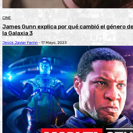
CINE
James Gunn explica por qué cambió el género d
la Galaxia 3
Jesús Javier Ferrin
-
17 Mayo, 2023