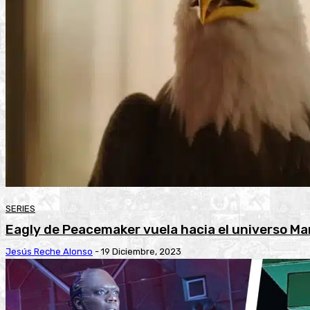
SERIES
Eagly de Peacemaker vuela hacia el universo Ma
Jesús Reche Alonso
-
19 Diciembre, 2023