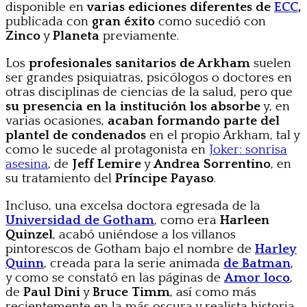
disponible en
varias ediciones diferentes de
ECC
,
publicada con
gran éxito
como sucedió con
Zinco
y
Planeta
previamente.
Los
profesionales sanitarios de Arkham
suelen
ser grandes psiquiatras, psicólogos o doctores en
otras disciplinas de ciencias de la salud, pero que
su presencia en la institución los absorbe
y, en
varias ocasiones,
acaban formando parte del
plantel de condenados
en el propio Arkham, tal y
como le sucede al protagonista en
Joker: sonrisa
asesina
, de
Jeff Lemire
y
Andrea Sorrentino
, en
su tratamiento del
Príncipe Payaso
.
Incluso, una excelsa doctora egresada de la
Universidad de Gotham
, como era
Harleen
Quinzel
, acabó uniéndose a los villanos
pintorescos de Gotham bajo el nombre de
Harley
Quinn
, creada para la serie animada
de Batman
,
y como se constató en las páginas de
Amor loco
,
de
Paul Dini
y
Bruce Timm
, así como más
recientemente en la más oscura y realista historia