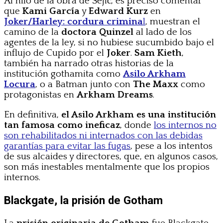
Al hilo de la obra de Šejić, es preciso comentar
que
Kami García
y
Edward Kurz
en
Joker/Harley: cordura crimina
l
, muestran el
camino de la
doctora Quinzel
al lado de los
agentes de la ley, si no hubiese sucumbido bajo el
influjo de Cupido por el
Joker
.
Sam Kieth
,
también ha narrado otras historias de la
institución gothamita como
Asilo Arkham
Locura
, o a Batman junto con
The Maxx
como
protagonistas en
Arkham Dreams
.
En definitiva,
el Asilo Arkham es una institución
tan famosa como ineficaz
, donde
los internos no
son rehabilitados ni internados con las debidas
garantías para evitar las fugas
, pese a los intentos
de sus alcaides y directores, que, en algunos casos,
son más inestables mentalmente que los propios
internos.
Blackgate, la prisión de Gotham