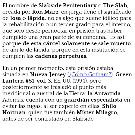
El nombre de
Slabside Penitentiary
o
The Slab
,
creada por
Ron Marz
, en jerga tiene el significado
de
losa
o
lápida
, no es algo que suene idílico para
la rehabilitación o un tercer grado para el interno,
que solo desee pernoctar en prisión tras haber
cumplido una gran parte de su condena… Es así
porque
de esta cárcel solamente se sale muerto
,
he ahí lo de lápida, porque en esta institución se
cumplen las
cadenas perpetuas
.
En un primer momento, esta prisión estaba
situada en
Nueva Jersey
(
¿Cómo Gotham?
),
Green
Lantern #51, vol. 3
, EE. UU. (1994), pero
posteriormente se trasladó al punto más
meridional o austral de la Tierra:
la Antártida
.
Además, cuenta con un
guardián especialista
en
evitar las fugas, al ser experto en ellas:
Shilo
Norman
, quien fue también
Míster Milagro
,
antes de ser contratado en Slabside.