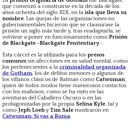
La
prisión originaria de Gotham
fue Blackgate,
que comenzó a construirse en la década de los
años ochenta del siglo XIX, en la
isla que lleva su
nombre
. Las quejas de las organizaciones no
gubernamentales hicieron que se clausurase la
prisión un siglo más tarde y, tras readaptarla, se
volviese a poner en funcionamiento como
Prisión
de Blackgate -Blackgate Penitentiary
-.
Esta cárcel es la utilizada para los
presos
comunes
sin afecciones en su salud mental, como
los pertenecientes a la
criminalidad organizada
de Gotham
, los de delitos menores o algunos de
los villanos clásicos de Batman como
Catwoman
,
quien de todos modos tiene numerosos contactos
con los mafiosos, como se ha visto en las
aventuras del Caballero Oscuro o en las
protagonizadas por la propia
Selina Kyle
, tal y
como
Jeph Loeb
y
Tim Sale
mostraron en
Catwoman: Si vas a Roma
.